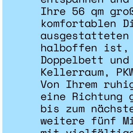
Ihre 56 qm gro
komfortablen D
ausgestatteten
halboffen ist,
Doppelbett und
Kellerraum, PK
Von Ihrem ruhi
eine Richtung 
bis zum nächst
weitere fünf M
mit vielfältig