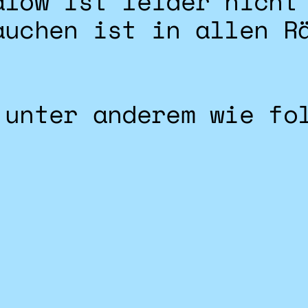
alow ist leider nicht
auchen ist in allen R
 unter anderem wie fo