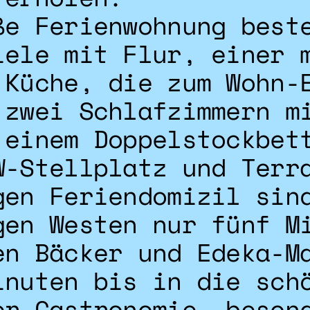
ße Ferienwohnung best
iele mit Flur, einer 
 Küche, die zum Wohn-
 zwei Schlafzimmern m
 einem Doppelstockbet
W-Stellplatz und Terr
gen Feriendomizil sin
gen Westen nur fünf M
en Bäcker und Edeka-M
inuten bis in die sch
er Gastronomie, beson