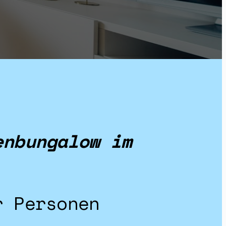
enbungalow im
r Personen