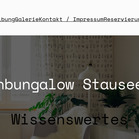
ibung
Galerie
Kontakt / Impressum
Reservieru
nbungalow Stause
Wissenswertes