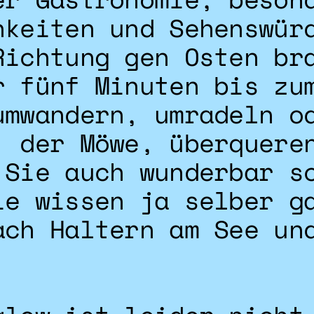
hkeiten und Sehenswür
Richtung gen Osten br
r fünf Minuten bis zu
umwandern, umradeln o
, der Möwe, überquere
 Sie auch wunderbar s
ie wissen ja selber g
ach Haltern am See un