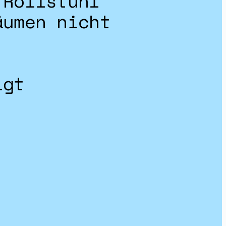
 Rollstuhl
äumen nicht
lgt