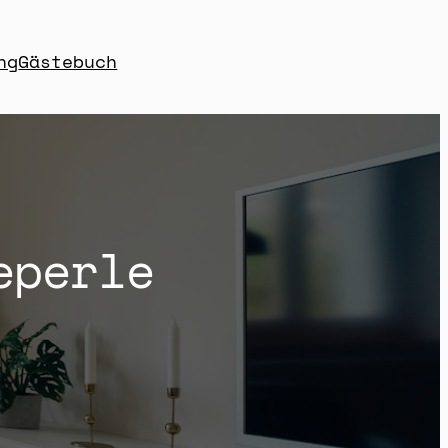
ng
Gästebuch
eperle