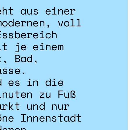
eht aus einer
modernen, voll
Essbereich
it je einem
t, Bad,
asse.
d es in die
inuten zu Fuß
arkt und nur
öne Innenstadt
deren