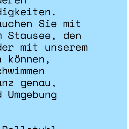
digkeiten.
auchen Sie mit
m Stausee, den
der mit unserem
n können,
chwimmen
anz genau,
d Umgebung